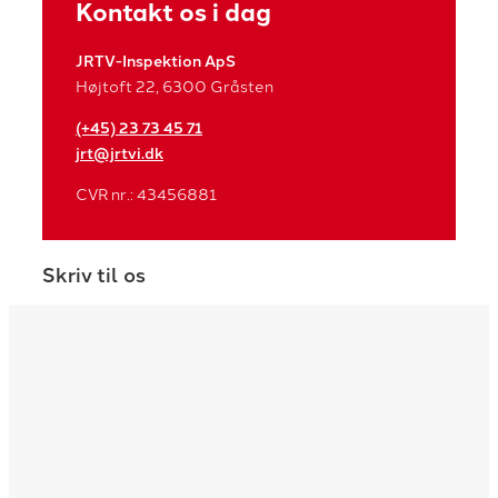
Kontakt os i dag
JRTV-Inspektion ApS
Højtoft 22, 6300 Gråsten
(+45) 23 73 45 71
jrt@jrtvi.dk
CVR nr.: 43456881
Skriv til os