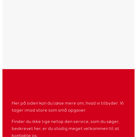
Her på siden kan du læse mere om, hvad vi tilbyder. Vi
tager imod store som små opgaver.
Finder du ikke lige netop den service, som du søger,
beskrevet her, er du stadig meget velkommen til at
kontakte os.