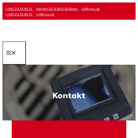
Hop
(+45) 23 73 45 71
Højtoft 22, 6300 Gråsten
jrt@jrtvi.dk
til
(+45) 23 73 45 71
jrt@jrtvi.dk
indhold
Menu
Kontakt